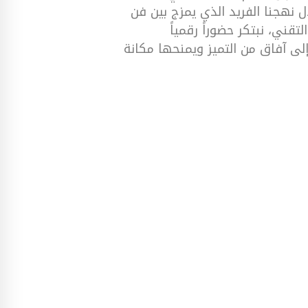
ل نهجنا الفريد الذي يمزج بين فن
قني، نبتكر حضوراً رقمياً
ة إلى آفاق من التميز ويمنحها مكانة